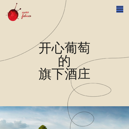
开心葡萄
的
旗下酒庄