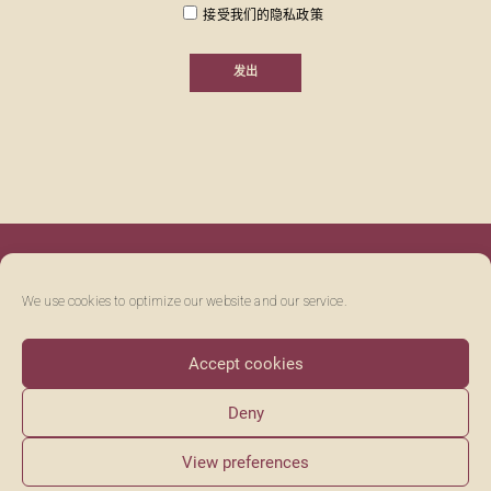
接受我们的隐私政策
We use cookies to optimize our website and our service.
Accept cookies
请关注我们 @UVASFELICES
FACEBOOK
TWITTER
Deny
LEGAL NOTICE
PRIVACY POLICY
COOKIE POLICY
View preferences