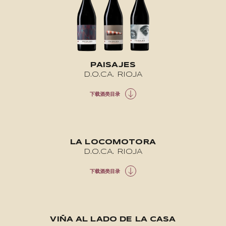
PAISAJES
D.O.CA. RIOJA
下载酒类目录
LA LOCOMOTORA
D.O.CA. RIOJA
下载酒类目录
VIÑA AL LADO DE LA CASA