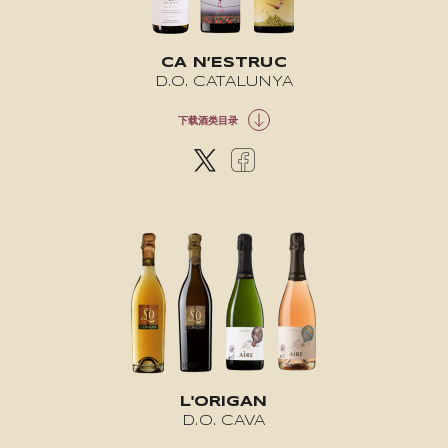
CA N’ESTRUC
D.O. CATALUNYA
下载酒类目录
L'ORIGAN
D.O. CAVA