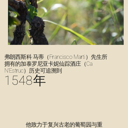
弗朗西斯科·马蒂（Francisco Marti）先生所
拥有的加泰罗尼亚卡妮仙踪酒庄（Ca
N’Estruc）历史可追溯到
1548年
他致力于复兴古老的葡萄园与重