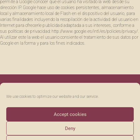
permite a Google conocer que el usuario ha visitado la web desde su
dirección IP. Google hace uso de cookies persistentes, almacenamiento
local y almacenamiento local de Flash en el dispositivo del usuario, para
varias finalidades incluyendo la recopilación de la actividad del usuario en
Internet para ofrecerle publicidad adaptada a sus intereses, conforme a
sus políticas de privacidad: http://www.google.es/intl/es/policies/privacy/.
Al utilizar este la web el usuario consiente el tratamiento de sus datos por
Google en la forma y para los fines indicados.
We use cookies to optimize our website and our service.
Accept cookies
SÍGUENOS EN @UVASFELICES
FACEBOOK
INSTAGRAM
TWITTER
Deny
AVISO LEGAL
PRIVACIDAD
COOKIES