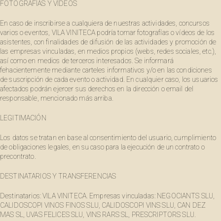
FOTOGRAFÍAS Y VÍDEOS
En caso de inscribirse a cualquiera de nuestras actividades, concursos
varios o eventos, VILA VINITECA podría tomar fotografías o vídeos de los
asistentes, con finalidades de difusión de las actividades y promoción de
las empresas vinculadas, en medios propios (webs, redes sociales, etc.),
así como en medios de terceros interesados. Se informará
fehacientemente mediante carteles informativos y/o en las condiciones
de suscripción de cada evento o actividad. En cualquier caso, los usuarios
afectados podrán ejercer sus derechos en la dirección o email del
responsable, mencionado más arriba.
LEGITIMACIÓN
Los datos se tratan en base al consentimiento del usuario, cumplimiento
de obligaciones legales, en su caso para la ejecución de un contrato o
precontrato.
DESTINATARIOS Y TRANSFERENCIAS
Destinatarios: VILA VINITECA. Empresas vinculadas: NEGOCIANTS SLU,
CALIDOSCOPI VINOS FINOS SLU, CALIDOSCOPI VINS SLU, CAN DEZ
MAS SL, UVAS FELICES SLU, VINS RARS SL, PRESCRIPTORS SLU.