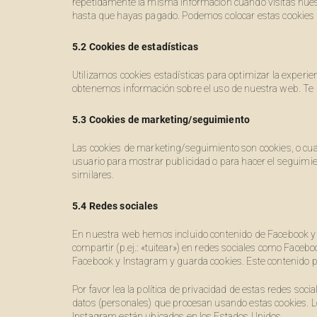
repetidamente la misma información cuando visitas nuest
hasta que hayas pagado. Podemos colocar estas cookies 
5.2 Cookies de estadísticas
Utilizamos cookies estadísticas para optimizar la experie
obtenemos información sobre el uso de nuestra web. Te p
5.3 Cookies de marketing/seguimiento
Las cookies de marketing/seguimiento son cookies, o cua
usuario para mostrar publicidad o para hacer el seguimi
similares.
5.4 Redes sociales
En nuestra web hemos incluido contenido de Facebook y 
compartir (p.ej.: «tuitear») en redes sociales como Faceb
Facebook y Instagram y guarda cookies. Este contenido p
Por favor lea la política de privacidad de estas redes s
datos (personales) que procesan usando estas cookies. 
Instagram están ubicados en los Estados Unidos.