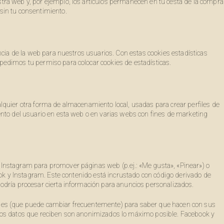
ra web y, por ejemplo, los artículos permanecen en tu cesta de la compra
sin tu consentimiento.
ncia de la web para nuestros usuarios. Con estas cookies estadísticas
edimos tu permiso para colocar cookies de estadísticas.
lquier otra forma de almacenamiento local, usadas para crear perfiles de
ento del usuario en esta web o en varias webs con fines de marketing
Instagram para promover páginas web (p.ej.: «Me gusta», «Pinear») o
ook y Instagram. Este contenido está incrustado con código derivado de
odría procesar cierta información para anuncios personalizados.
ociales (que puede cambiar frecuentemente) para saber que hacen con sus
Los datos que reciben son anonimizados lo máximo posible. Facebook y