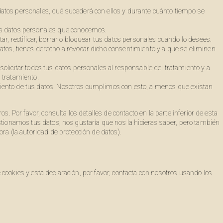
datos personales, qué sucederá con ellos y durante cuánto tiempo se
tus datos personales que conocemos.
ar, rectificar, borrar o bloquear tus datos personales cuando lo desees.
atos, tienes derecho a revocar dicho consentimiento y a que se eliminen
solicitar todos tus datos personales al responsable del tratamiento y a
 tratamiento.
iento de tus datos. Nosotros cumplimos con esto, a menos que existan
s. Por favor, consulta los detalles de contacto en la parte inferior de esta
stionamos tus datos, nos gustaría que nos la hicieras saber, pero también
ra (la autoridad de protección de datos).
cookies y esta declaración, por favor, contacta con nosotros usando los