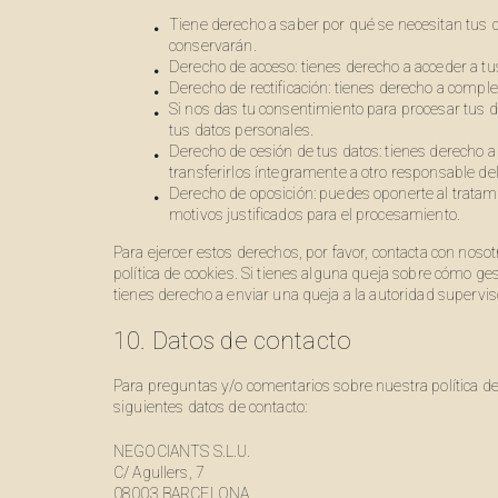
Tiene derecho a saber por qué se necesitan tus 
conservarán.
Derecho de acceso: tienes derecho a acceder a 
Derecho de rectificación: tienes derecho a complet
Si nos das tu consentimiento para procesar tus d
tus datos personales.
Derecho de cesión de tus datos: tienes derecho a 
transferirlos íntegramente a otro responsable del
Derecho de oposición: puedes oponerte al tratam
motivos justificados para el procesamiento.
Para ejercer estos derechos, por favor, contacta con nosotro
política de cookies. Si tienes alguna queja sobre cómo ge
tienes derecho a enviar una queja a la autoridad superviso
10. Datos de contacto
Para preguntas y/o comentarios sobre nuestra política de 
siguientes datos de contacto:
NEGOCIANTS S.L.U.
C/ Agullers, 7
08003 BARCELONA