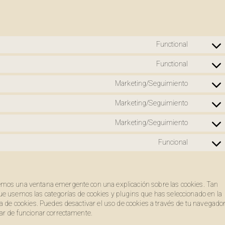
Functional
Conse
to
Functional
servic
Conse
wordp
to
Marketing/Seguimiento
servic
Conse
wpml
to
Marketing/Seguimiento
servic
Conse
googl
to
fonts
Marketing/Seguimiento
servic
Conse
googl
to
recap
Funcional
servic
Conse
faceb
to
servic
varios
emos una ventana emergente con una explicación sobre las cookies. Tan
ue usemos las categorías de cookies y plugins que has seleccionado en la
a de cookies. Puedes desactivar el uso de cookies a través de tu navegador
ar de funcionar correctamente.