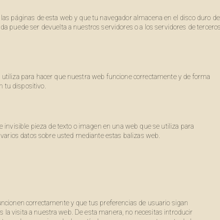
 las páginas de esta web y que tu navegador almacena en el disco duro de
da puede ser devuelta a nuestros servidores o a los servidores de tercero
 utiliza para hacer que nuestra web funcione correctamente y de forma
n tu dispositivo.
e invisible pieza de texto o imagen en una web que se utiliza para
n varios datos sobre usted mediante estas balizas web.
uncionen correctamente y que tus preferencias de usuario sigan
os la visita a nuestra web. De esta manera, no necesitas introducir